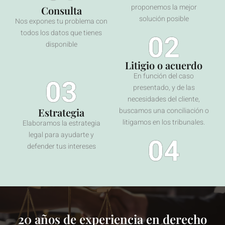
proponemos la mejor
Consulta
solución posible
Nos expones tu problema con
todos los datos que tienes
02
disponible
Litigio o acuerdo
En función del caso
03
presentado, y de las
necesidades del cliente,
Estrategia
buscamos una conciliación o
litigamos en los tribunales.
Elaboramos la estrategia
legal para ayudarte y
04
defender tus intereses
20 años de experiencia en derecho